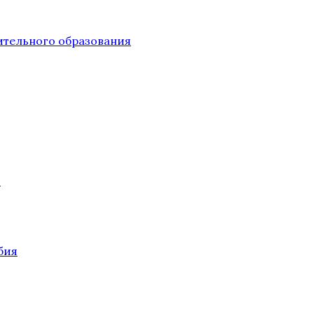
тельного образования
О
бия