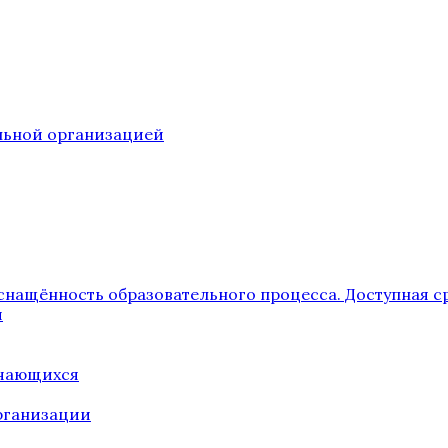
ельной организацией
снащённость образовательного процесса. Доступная с
я
учающихся
рганизации