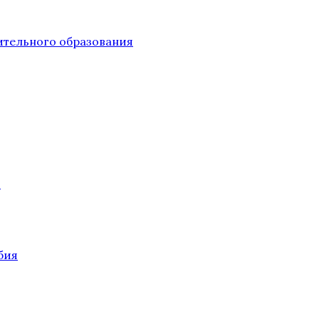
тельного образования
О
бия