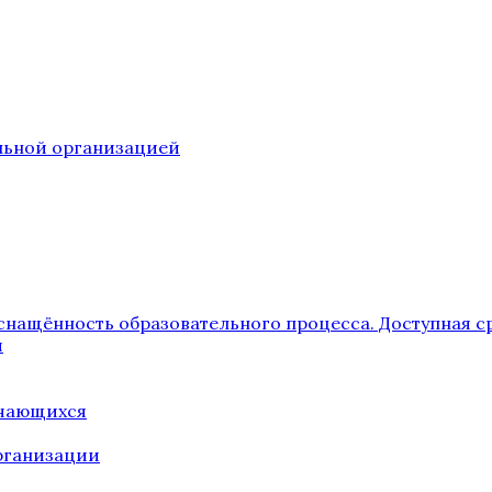
ельной организацией
снащённость образовательного процесса. Доступная с
я
учающихся
рганизации