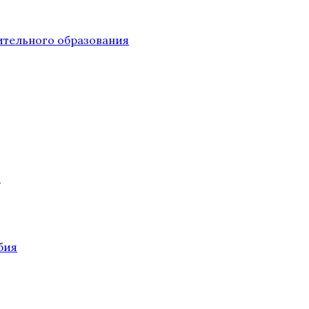
тельного образования
О
бия