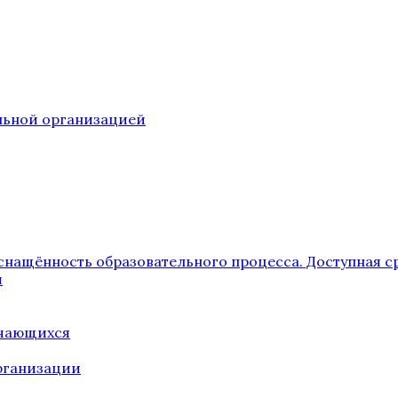
ельной организацией
снащённость образовательного процесса. Доступная с
я
учающихся
рганизации