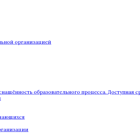
ельной организацией
снащённость образовательного процесса. Доступная с
я
учающихся
рганизации