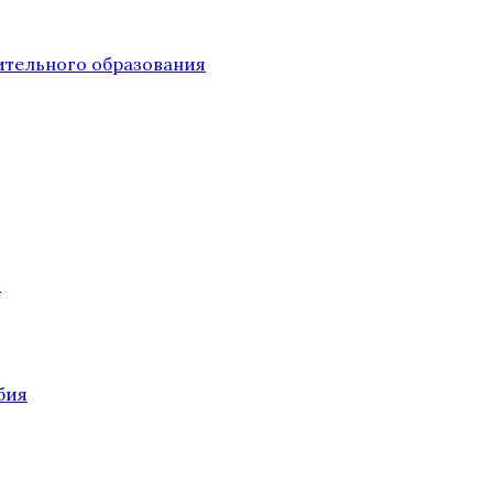
тельного образования
О
бия