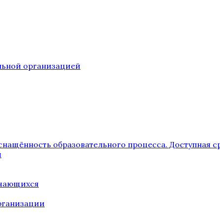
ельной организацией
снащённость образовательного процесса. Доступная с
я
учающихся
рганизации