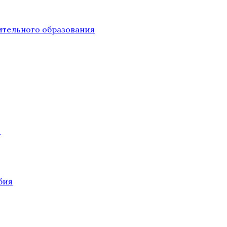
тельного образования
О
бия