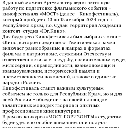
В данный момент Арт-кластер ведет активную
работу по подготовке флагманского события –
кинофестиваля «МОСТ» (далее – Кинофестиваль),
который пройдет с 13 по 15 декабря 2024 года в
Республике Крым, г.о. Судак, территория Академии,
контент-студия «Юг.Кино».
Для будущего Кинофестиваля был выбран слоган –
«Кино, которое соединяет». Тематическая рамка
включает разнообразные в жанрах и форматах
фильмы о патриотизме, служении Отечеству и
ответственности за его судьбу, созидательном труде,
милосердии, справедливости, взаимопомощи и
взаимоуважении, исторической памяти и
преемственности поколений, а также о единстве
народов России.
Кинофестиваль станет важным культурным
событием не только для Республики Крым, но и для
всей России – объединит на своей площадке
талантливых молодых творцов и опытных
профессионалов киноиндустрии.
В рамках конкурса «МОСТ.ГОРИЗОНТЫ» студентам
будет уделено особое внимание: они получат
возможность представить свои проекты, получить