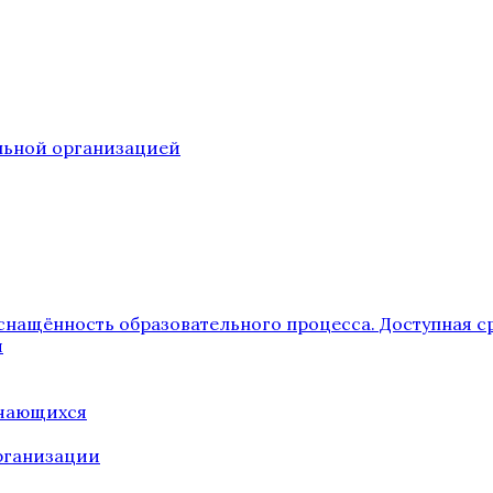
ельной организацией
снащённость образовательного процесса. Доступная с
я
учающихся
рганизации