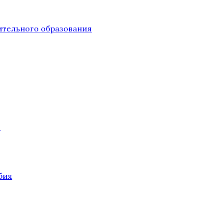
тельного образования
О
бия