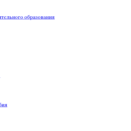
тельного образования
О
бия