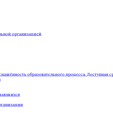
ельной организацией
снащённость образовательного процесса. Доступная с
я
учающихся
рганизации