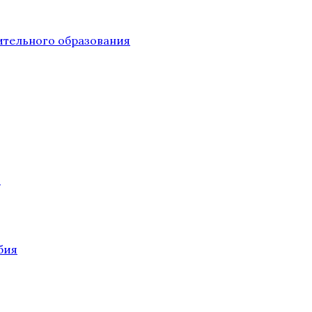
тельного образования
О
бия