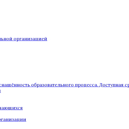
ельной организацией
снащённость образовательного процесса. Доступная с
я
учающихся
рганизации