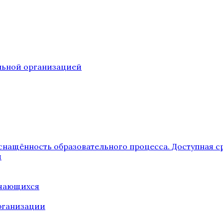
ельной организацией
снащённость образовательного процесса. Доступная с
я
учающихся
рганизации