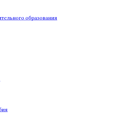
тельного образования
О
бия