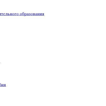
тельного образования
О
бия