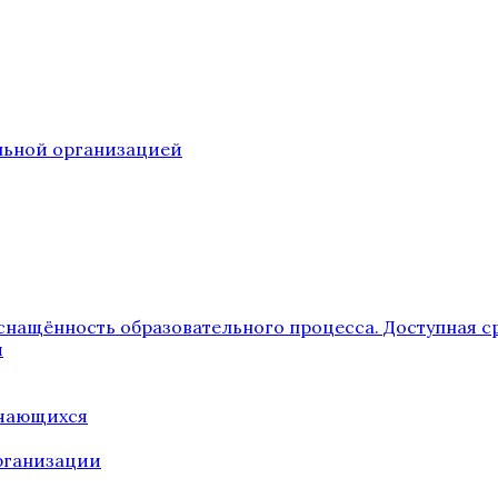
ельной организацией
снащённость образовательного процесса. Доступная с
я
учающихся
рганизации