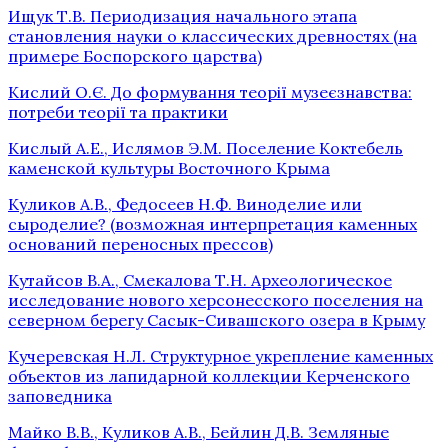
Ищук Т.В. Периодизация начального этапа
становления науки о классических древностях (на
примере Боспорского царства)
Кислий О.Є. До формування теорії музеєзнавства:
потреби теорії та практики
Кислый А.Е., Ислямов Э.М. Поселение Коктебель
каменской культуры Восточного Крыма
Куликов А.В., Федосеев Н.Ф. Виноделие или
сыроделие? (возможная интерпретация каменных
оснований переносных прессов)
Кутайсов В.А., Смекалова Т.Н. Археологическое
исследование нового херсонесского поселения на
северном берегу Сасык-Сивашского озера в Крыму
Кучеревская Н.Л. Структурное укрепление каменных
объектов из лапидарной коллекции Керченского
заповедника
Майко В.В., Куликов А.В., Бейлин Д.В. Земляные