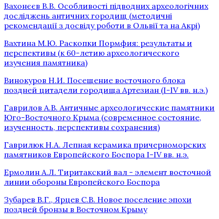
Вахонєєв В.В. Особливості підводних археологічних
досліджень античних городищ (методичні
рекомендації з досвіду роботи в Ольвії та на Акрі)
Вахтина М.Ю. Раскопки Пормфия: результаты и
перспективы (к 60-летию археологического
изучения памятника)
Винокуров Н.И. Посещение восточного блока
поздней цитадели городища Артезиан (I-IV вв. н.э.)
Гаврилов А.В. Античные археологические памятники
Юго-Восточного Крыма (современное состояние,
изученность, перспективы сохранения)
Гаврилюк Н.А. Лепная керамика причерноморских
памятников Европейского Боспора I-IV вв. н.э.
Ермолин А.Л. Тиритакский вал - элемент восточной
линии обороны Европейского Боспора
Зубарев В.Г., Ярцев С.В. Новое поселение эпохи
поздней бронзы в Восточном Крыму