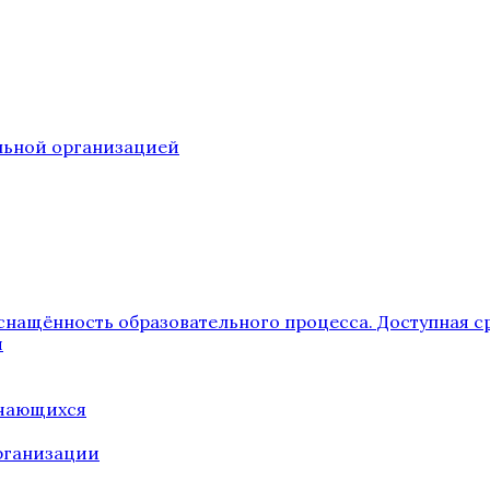
ельной организацией
снащённость образовательного процесса. Доступная с
я
учающихся
рганизации