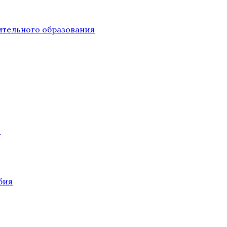
тельного образования
О
бия