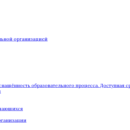
ельной организацией
снащённость образовательного процесса. Доступная с
я
учающихся
рганизации