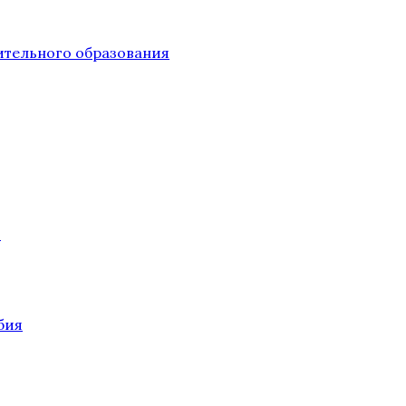
тельного образования
О
бия