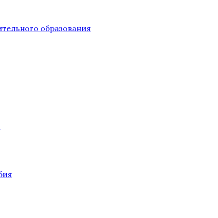
тельного образования
О
бия