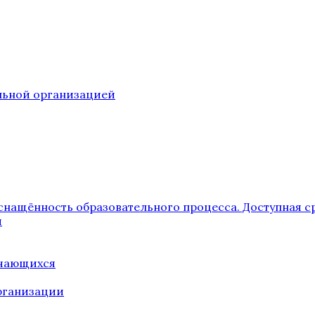
ельной организацией
снащённость образовательного процесса. Доступная с
я
учающихся
рганизации