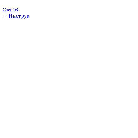
Окт 16
←
Инструк