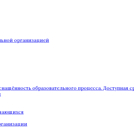
ельной организацией
снащённость образовательного процесса. Доступная с
я
учающихся
рганизации