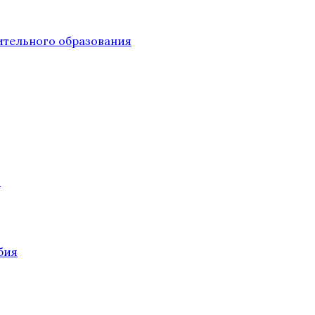
тельного образования
О
бия