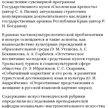
осмыслению сувенирной программы
Государственного музея «Смоленская крепость»
(автор С. А. Пиляк); актуальным стратегиям
популяризации документального наследия в
государственных архивах Республики Крым (автор Р.
Н. Богданов).
В рамках частнокультурологической проблематики
в номере освещаются и такие аспекты, как
взаимодействие культурных учреждений и
образовательной среды (Э. М. Утешева, А. С.
Бекниязова, А. А. Горбачев. «Эстетическое
воспитание молодежи средствами музеев города
Уральска»); туризм в социокультурной сфере
общества (Э. Э. Ибрагимов, С. С. Скараник.
«Событийный маркетинг и его роль в развитии
туристской дестинации»); язык и культура (О. И.
Андрейченко. «Стереотипные представления о
женщине в русской языковой картине мира»).
Содержание искусствоведческой рубрики
определили исследования преподавателей
кафедры музыкально-инструментального искусства