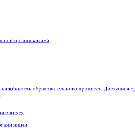
ельной организацией
снащённость образовательного процесса. Доступная с
я
учающихся
рганизации