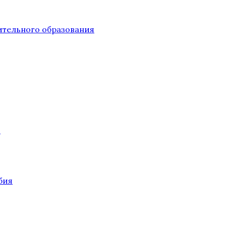
тельного образования
О
бия