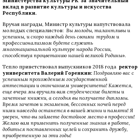
Министерства культуры РК за значительный
вклад в развитие культуры и искусства
Республики.
Вручая награды, Министр культуры напутствовала
молодых специалистов:
Вы молоды, талантливы и
успешны, и скоро каждый день своими трудом и
профессионализмом будете служить
многонациональной культуре народа России,
способствуя процветанию нашей великой Родины
».
Тепло приветствовал выпускников 2018 года
ректор
университета Валерий Горенкин:
Поздравляю вас с
успешным прохождением государственной
аттестации и окончанием университета! Кажется,
еще вчера мы вручали вам студенческие билеты и
зачетные книжки, а сегодня вы получаете дипломы.
Время зачетов и экзаменов, бессонных ночей перед
ними навсегда останется в вашей жизни и памяти! Я
уверен, что вы займете достойное место в профессии!
Желаю вам применить полученные знания в работе,
добиться поставленных целей и сохранить дружбу,
приобретенную за эти годы!