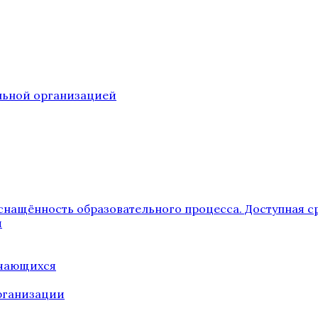
ельной организацией
снащённость образовательного процесса. Доступная с
я
учающихся
рганизации