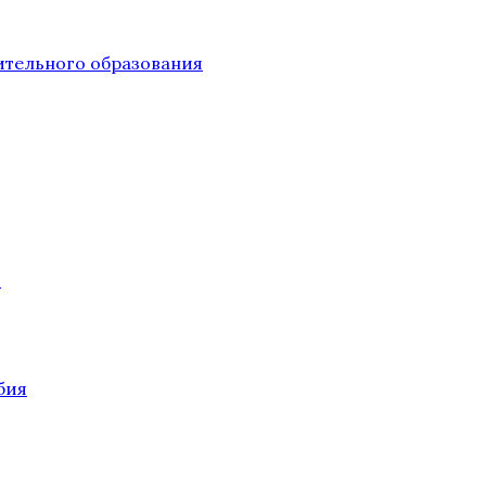
тельного образования
О
бия