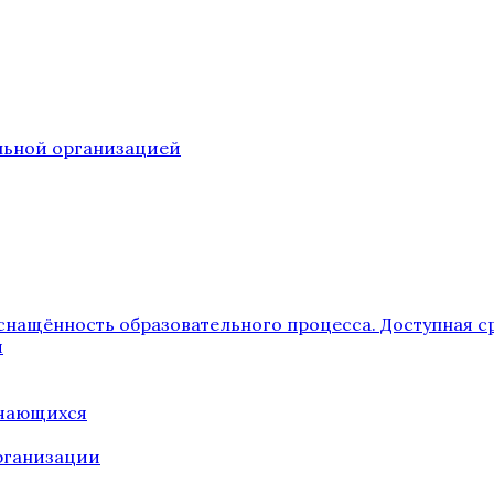
ельной организацией
снащённость образовательного процесса. Доступная с
я
учающихся
рганизации