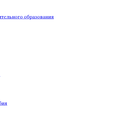
тельного образования
О
бия