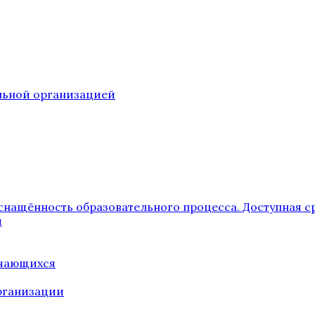
ельной организацией
снащённость образовательного процесса. Доступная с
я
учающихся
рганизации