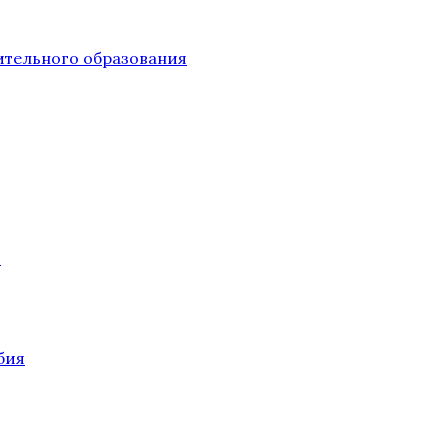
тельного образования
О
бия