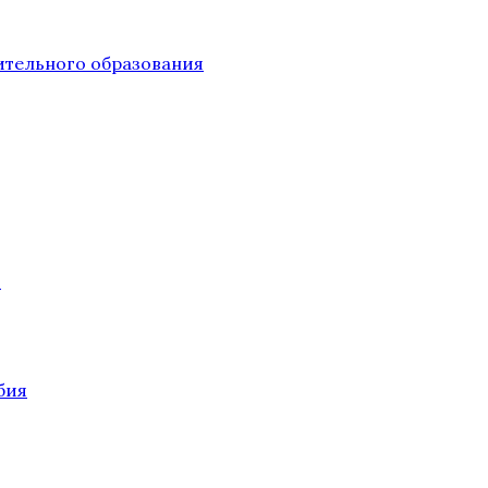
тельного образования
О
бия