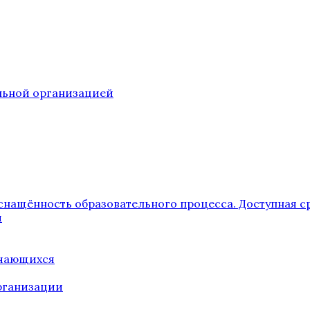
ельной организацией
снащённость образовательного процесса. Доступная с
я
учающихся
рганизации