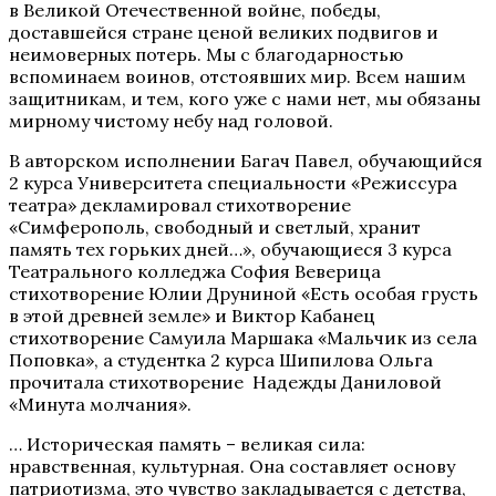
в Великой Отечественной войне, победы,
доставшейся стране ценой великих подвигов и
неимоверных потерь. Мы с благодарностью
вспоминаем воинов, отстоявших мир. Всем нашим
защитникам, и тем, кого уже с нами нет, мы обязаны
мирному чистому небу над головой.
В авторском исполнении Багач Павел, обучающийся
2 курса Университета специальности «Режиссура
театра» декламировал стихотворение
«Симферополь, свободный и светлый, хранит
память тех горьких дней…», обучающиеся 3 курса
Театрального колледжа София Веверица
стихотворение Юлии Друниной «Есть особая грусть
в этой древней земле» и Виктор Кабанец
стихотворение Самуила Маршака «Мальчик из села
Поповка», а студентка 2 курса Шипилова Ольга
прочитала стихотворение Надежды Даниловой
«Минута молчания».
… Историческая память – великая сила:
нравственная, культурная. Она составляет основу
патриотизма, это чувство закладывается с детства,