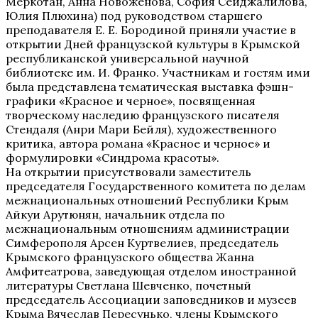
Меркотан, Анна Новоженова, София Сейджалилова,
Юлия Плюхина) под руководством старшего
преподавателя Е. Е. Бородиной приняли участие в
открытии Дней французской культуры в Крымской
республиканской универсальной научной
библиотеке им. И. Франко. Участникам и гостям ими
была представлена тематическая выставка фэшн-
графики «Красное и черное», посвященная
творческому наследию французского писателя
Стендаля (Анри Мари Бейля), художественного
критика, автора романа «Красное и черное» и
формулировки «Синдрома красоты».
На открытии присутствовали заместитель
председателя Государственного комитета по делам
межнациональных отношений Республики Крым
Айкуи Арутюнян, начальник отдела по
межнациональным отношениям администрации
Симферополя Арсен Куртвелиев, председатель
Крымского французского общества Жанна
Амфитеатрова, заведующая отделом иностранной
литературы Светлана Шевченко, почетный
председатель Ассоциации заповедников и музеев
Крыма Вячеслав Пересунько, члены Крымского