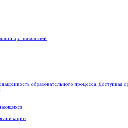
ельной организацией
снащённость образовательного процесса. Доступная с
я
учающихся
рганизации