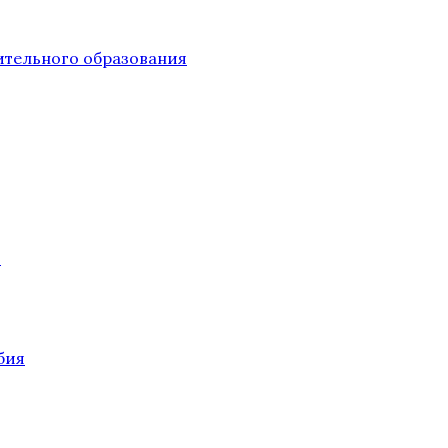
тельного образования
О
бия