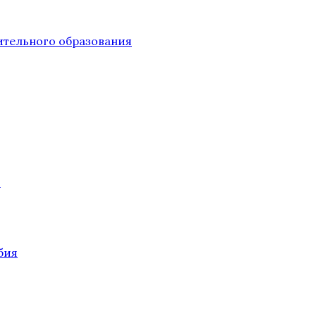
тельного образования
О
бия