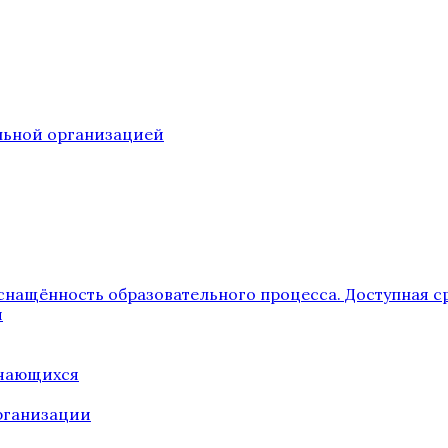
ельной организацией
снащённость образовательного процесса. Доступная с
я
учающихся
рганизации