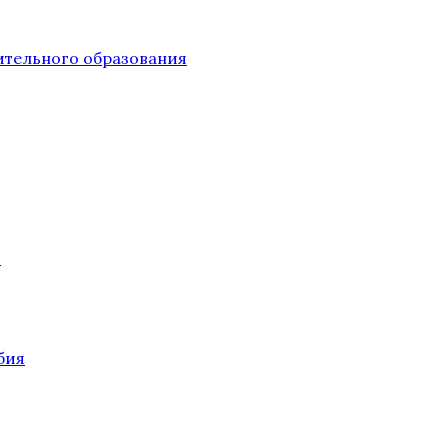
тельного образования
О
бия