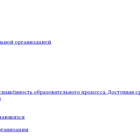
ельной организацией
снащённость образовательного процесса. Доступная с
я
учающихся
рганизации