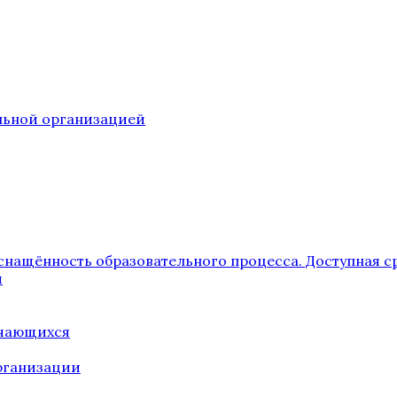
ельной организацией
снащённость образовательного процесса. Доступная с
я
учающихся
рганизации