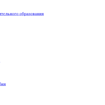
тельного образования
О
бия