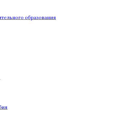
тельного образования
О
бия