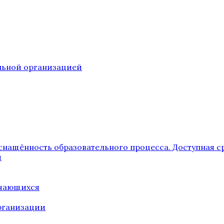
ельной организацией
снащённость образовательного процесса. Доступная с
я
учающихся
рганизации