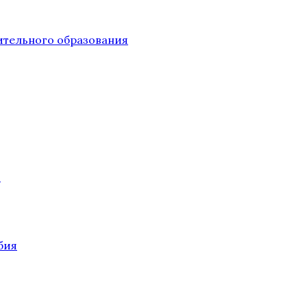
тельного образования
О
бия