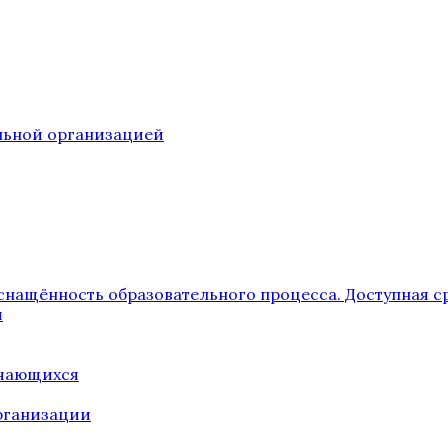
ельной организацией
снащённость образовательного процесса. Доступная с
я
учающихся
рганизации