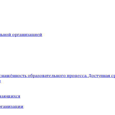
ельной организацией
снащённость образовательного процесса. Доступная с
я
учающихся
рганизации