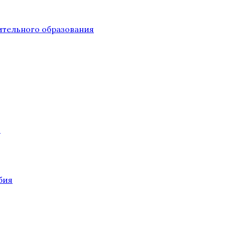
тельного образования
О
бия