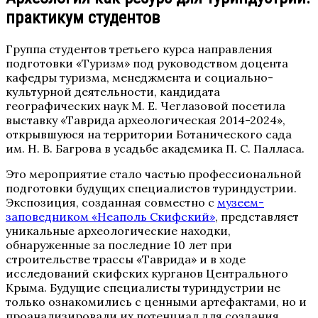
практикум студентов
Группа студентов третьего курса направления
подготовки «Туризм» под руководством доцента
кафедры туризма, менеджмента и социально-
культурной деятельности, кандидата
географических наук М. Е. Чеглазовой посетила
выставку «Таврида археологическая 2014-2024»,
открывшуюся на территории Ботанического сада
им. Н. В. Багрова в усадьбе академика П. С. Палласа.
Это мероприятие стало частью профессиональной
подготовки будущих специалистов туриндустрии.
Экспозиция, созданная совместно с
музеем-
заповедником «Неаполь Скифский»
, представляет
уникальные археологические находки,
обнаруженные за последние 10 лет при
строительстве трассы «Таврида» и в ходе
исследований скифских курганов Центрального
Крыма. Будущие специалисты туриндустрии не
только ознакомились с ценными артефактами, но и
проанализировали их потенциал для создания