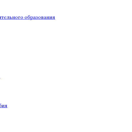
тельного образования
О
бия