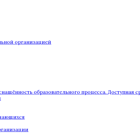
ельной организацией
снащённость образовательного процесса. Доступная с
я
учающихся
рганизации