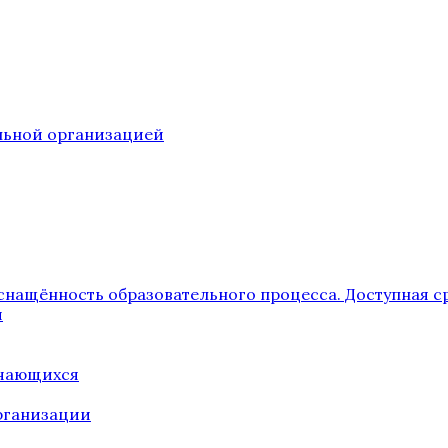
ельной организацией
снащённость образовательного процесса. Доступная с
я
учающихся
рганизации