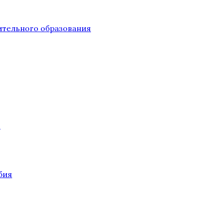
тельного образования
О
бия