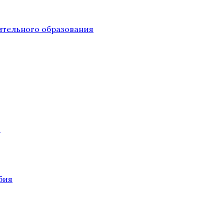
тельного образования
О
бия