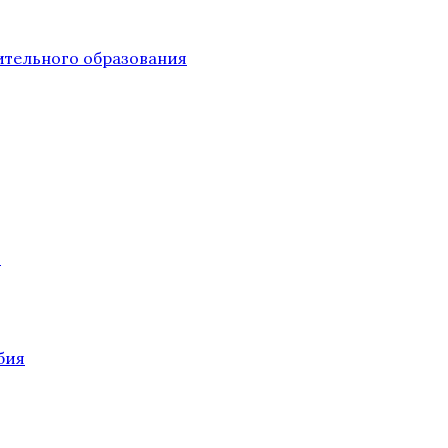
тельного образования
О
бия