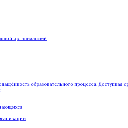
ельной организацией
снащённость образовательного процесса. Доступная с
я
учающихся
рганизации