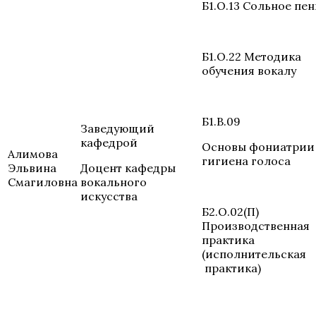
Б1.О.13 Сольное пе
Б1.О.22 Методика
обучения вокалу
Б1.В.09
Заведующий
кафедрой
Основы фониатрии
Алимова
гигиена голоса
Эльвина
Доцент кафедры
Смагиловна
вокального
искусства
Б2.О.02(П)
Производственная
практика
(исполнительская
практика)