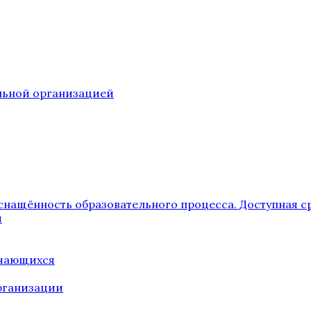
ельной организацией
снащённость образовательного процесса. Доступная с
я
учающихся
рганизации