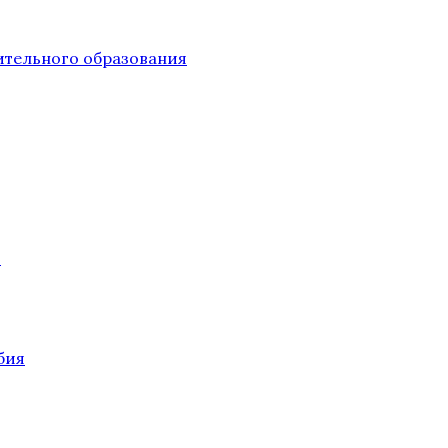
тельного образования
О
бия