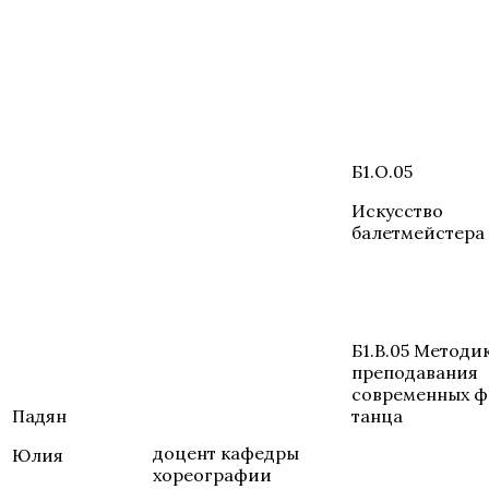
Б1.О.05
Искусство
балетмейстера
Б1.В.05 Методи
преподавания
современных 
Падян
танца
доцент кафедры
Юлия
хореографии