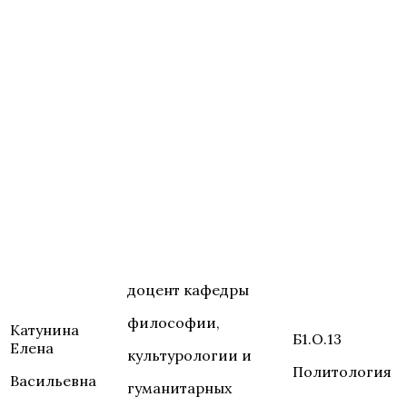
доцент кафедры
философии,
Катунина
Б1.О.13
Елена
культурологии и
Политология
Васильевна
гуманитарных