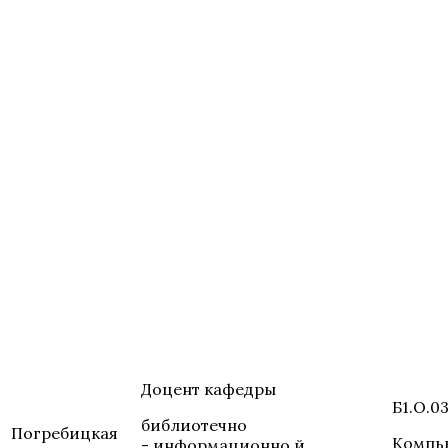
Доцент кафедры
Б1.О.0
библиотечно
Погребицкая
Компь
- информационно й