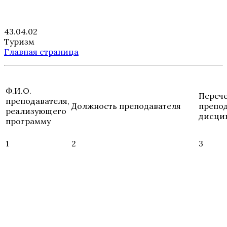
43.04.02
Туризм
Главная страница
Ф.И.О.
Переч
преподавателя,
Должность преподавателя
препо
реализующего
дисци
программу
1
2
3