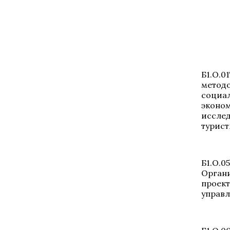
Б1.О.0
метод
социа
эконо
иссле
турист
Б1.О.05
Орган
проек
управ