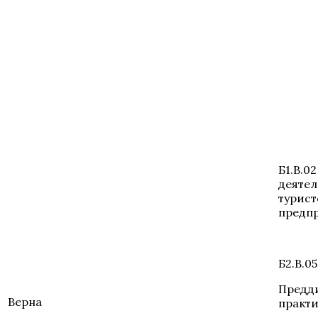
Б1.В.0
деятел
турист
предп
Б2.В.05
Предд
Верна
практ