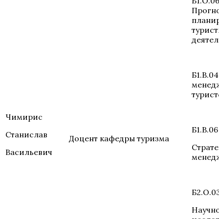
Б1.О.0
Прогн
плани
турист
деятел
Б1.В.04
менед
турист
Чимирис
Б1.В.06
Станислав
Доцент кафедры туризма
Страт
Васильевич
менедж
Б2.О.0
Научн