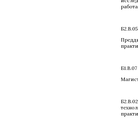
исслед
работа
Б2.В.05
Предд
практ
Б1.В.07
Магис
Б2.В.0
технол
практ