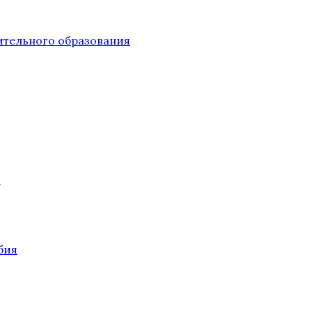
тельного образования
О
бия