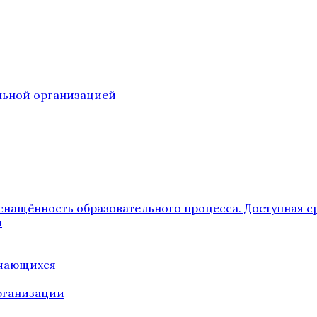
ельной организацией
снащённость образовательного процесса. Доступная с
я
учающихся
рганизации