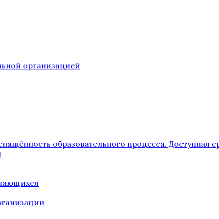
ельной организацией
снащённость образовательного процесса. Доступная с
я
учающихся
рганизации