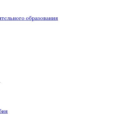
тельного образования
О
бия