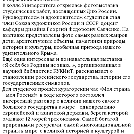
В холле Университета открылась фотовыставка
студенческих работ, посвященных Дню России.
Руководителем и вдохновителем студентов стал
член Союза художников России и СССР, доцент
кафедры дизайна Георгий Федорович Савченко. На
выставке представлены фото самых разных жанров:
дети, архитектурные объекты, памятники природы,
истории и культуры, необычная природа нашего
удивительного Крыма.
Ещё одна интересная и познавательная выставка -
«Я себя без Родины не знаю…», организованная в
научной библиотеке КУКИиТ, рассказывает о
становлении российского государства, истории его
государственных символов.
Для студентов прошёл кураторский час «Моя страна
- моя Россия!», в ходе которого состоялся
интересный разговор о величии нашего самого
большого государства в мире - одновременно
европейской и азиатской державы, берега которой
омывают 12 морей трех океанов. Самой богатой
природными ресурсами, самой многонациональной
страны в мире, с великой историей и культурой и