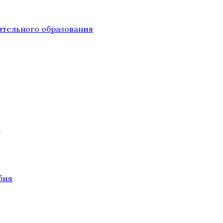
тельного образования
О
бия