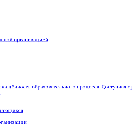
ельной организацией
снащённость образовательного процесса. Доступная с
я
учающихся
рганизации