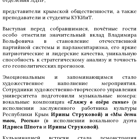
представители крымской общественности, а также
преподаватели и студенты КУКИиТ.
Выступая перед собравшимися, почётные гости
особо отметили значительный вклад Владимира
Вольфовича в становление отечественной
партийной системы и парламентаризма, его яркие
патриотические и лидерские качества, уникальную
способность к стратегическому анализу и точность
его геополитических прогнозов.
Эмоциональным и запоминающимся стало
художественное наполнение мероприятия.
Сотрудники художественно‑творческого управления
университета подготовили музыкальные номера:
вокальные композици
и
«Гляжу в озёра синие»
(в
исполнении заслуженного работника культуры
Республики Крым
Ирины Струковой
) и
«Мы дети
твои, Россия»
(в исполнении вокального дуэта
И
дриса
Шпот
а
и
И
рины
Струковой
)
.
Кульминацией встречи стала демонстрация