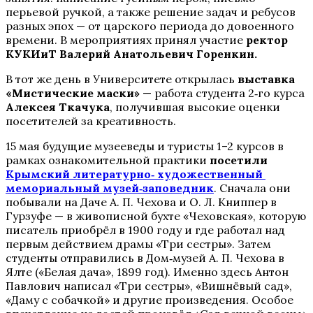
перьевой ручкой, а также решение задач и ребусов
разных эпох — от царского периода до довоенного
времени. В мероприятиях принял участие
ректор
КУКИиТ
Валерий Анатольевич Горенкин.
В тот же день в Университете открылась
выставка
«Мистические маски»
— работа студента 2‑го курса
Алексея Ткачука
, получившая высокие оценки
посетителей за креативность.
15 мая будущие музееведы и туристы 1–2 курсов в
рамках ознакомительной практики
посетили
Крымский литературно‑ художественный
мемориальный музей‑заповедник
. Сначала они
побывали на Даче А. П. Чехова и О. Л. Книппер в
Гурзуфе — в живописной бухте «Чеховская», которую
писатель приобрёл в 1900 году и где работал над
первым действием драмы «Три сестры». Затем
студенты отправились в Дом‑музей А. П. Чехова в
Ялте («Белая дача», 1899 год). Именно здесь Антон
Павлович написал «Три сестры», «Вишнёвый сад»,
«Даму с собачкой» и другие произведения. Особое