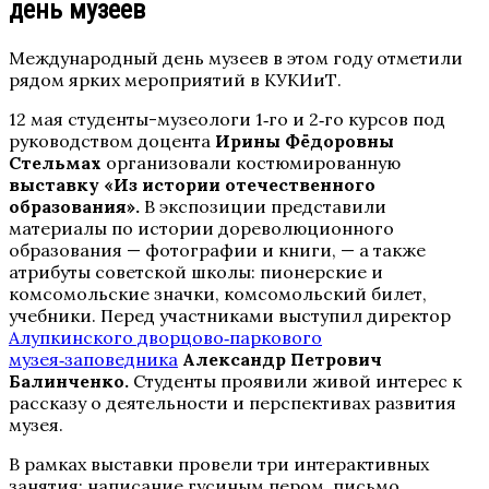
день музеев
Международный день музеев в этом году отметили
рядом ярких мероприятий в КУКИиТ.
12 мая студенты-музеологи 1‑го и 2‑го курсов под
руководством доцента
Ирины Фёдоровны
Стельмах
организовали костюмированную
выставку «Из истории отечественного
образования».
В экспозиции представили
материалы по истории дореволюционного
образования — фотографии и книги, — а также
атрибуты советской школы: пионерские и
комсомольские значки, комсомольский билет,
учебники. Перед участниками выступил директор
Алупкинского дворцово‑паркового
музея‑заповедника
Александр Петрович
Балинченко.
Студенты проявили живой интерес к
рассказу о деятельности и перспективах развития
музея.
В рамках выставки провели три интерактивных
занятия: написание гусиным пером, письмо