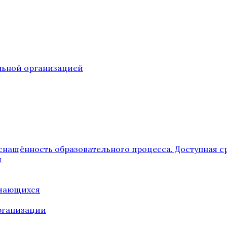
ельной организацией
снащённость образовательного процесса. Доступная с
я
учающихся
рганизации