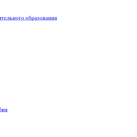
тельного образования
О
бия