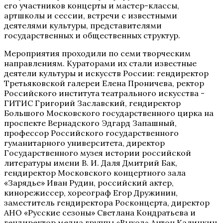
его участников концерты и мастер-классы,
артшколы и сессии, встречи с известными
деятелями культуры, представителями
государственных и общественных структур.
Мероприятия проходили по семи творческим
направлениям. Кураторами их стали известные
деятели культуры и искусств России: гендиректор
Третьяковской галереи Елена Проничева, ректор
Российского института театрального искусства -
ГИТИС Григорий Заславский, гендиректор
Большого Московского государственного цирка на
проспекте Вернадского Эдгард Запашный,
профессор Российского государственного
гуманитарного университета, директор
Государственного музея истории российской
литературы имени В. И. Даля Дмитрий Бак,
гендиректор Московского концертного зала
«Зарядье» Иван Рудин, российский актер,
кинорежиссер, хореограф Егор Дружинин,
заместитель гендиректора Росконцерта, директор
АНО «Русские сезоны» Светлана Кондратьева и
гендиректор медиа группы «Выход» Антон Калинкин.